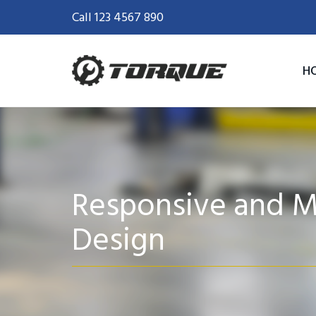
Call 123 4567 890
H
Responsive and Mo
Design