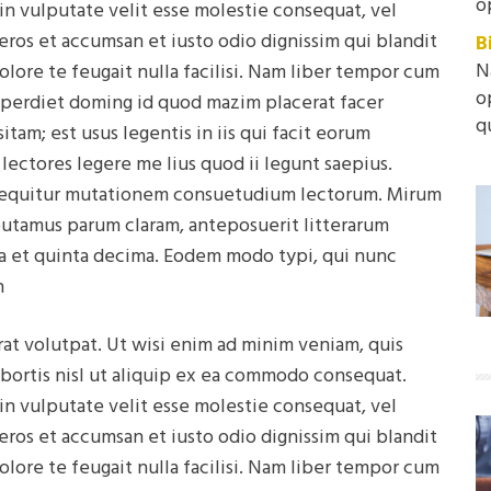
o
 in vulputate velit esse molestie consequat, vel
o eros et accumsan et iusto odio dignissim qui blandit
B
N
olore te feugait nulla facilisi. Nam liber tempor cum
o
mperdiet doming id quod mazim placerat facer
q
tam; est usus legentis in iis qui facit eorum
lectores legere me lius quod ii legunt saepius.
i sequitur mutationem consuetudium lectorum. Mirum
putamus parum claram, anteposuerit litterarum
a et quinta decima. Eodem modo typi, qui nunc
n
at volutpat. Ut wisi enim ad minim veniam, quis
obortis nisl ut aliquip ex ea commodo consequat.
 in vulputate velit esse molestie consequat, vel
o eros et accumsan et iusto odio dignissim qui blandit
olore te feugait nulla facilisi. Nam liber tempor cum