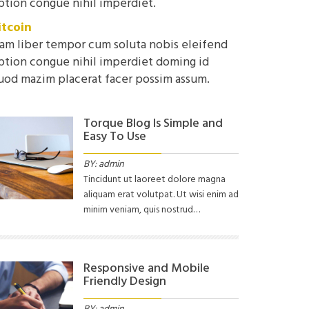
ption congue nihil imperdiet.
itcoin
am liber tempor cum soluta nobis eleifend
ption congue nihil imperdiet doming id
uod mazim placerat facer possim assum.
Torque Blog Is Simple and
Easy To Use
BY: admin
Tincidunt ut laoreet dolore magna
aliquam erat volutpat. Ut wisi enim ad
minim veniam, quis nostrud…
Responsive and Mobile
Friendly Design
BY: admin