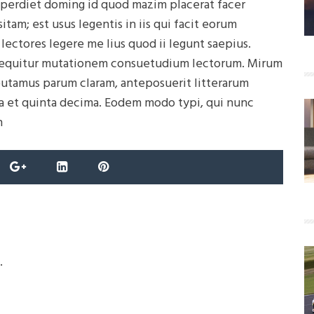
mperdiet doming id quod mazim placerat facer
tam; est usus legentis in iis qui facit eorum
lectores legere me lius quod ii legunt saepius.
i sequitur mutationem consuetudium lectorum. Mirum
putamus parum claram, anteposuerit litterarum
a et quinta decima. Eodem modo typi, qui nunc
n
.