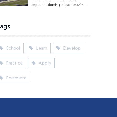
imperdiet doming id quod mazim…
ags
School
Learn
Develop
Practice
Apply
Persevere