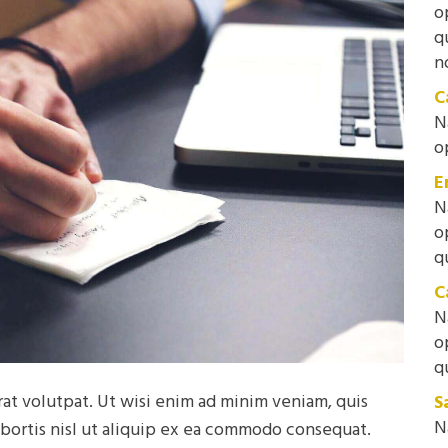
o
q
n
C
N
o
E
N
o
q
C
N
o
q
at volutpat. Ut wisi enim ad minim veniam, quis
S
N
obortis nisl ut aliquip ex ea commodo consequat.