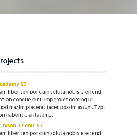
rojects
cademy 57
am liber tempor cum soluta nobis eleifend
ption congue nihil imperdiet doming id
uod mazim placerat facer possim assum. Typi
on habent claritatem…
rimson Theme 57
am liber tempor cum soluta nobis eleifend