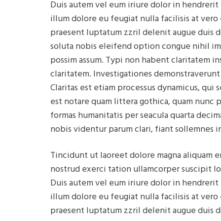
Duis autem vel eum iriure dolor in hendrerit
illum dolore eu feugiat nulla facilisis at ver
praesent luptatum zzril delenit augue duis d
soluta nobis eleifend option congue nihil i
possim assum. Typi non habent claritatem insi
claritatem. Investigationes demonstraverunt 
Claritas est etiam processus dynamicus, qu
est notare quam littera gothica, quam nunc 
formas humanitatis per seacula quarta decim
nobis videntur parum clari, fiant sollemnes i
Tincidunt ut laoreet dolore magna aliquam er
nostrud exerci tation ullamcorper suscipit l
Duis autem vel eum iriure dolor in hendrerit
illum dolore eu feugiat nulla facilisis at ver
praesent luptatum zzril delenit augue duis d