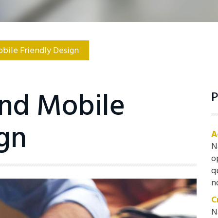
bile Friendly Design
nd Mobile
P
ign
A
N
o
q
n
C
N